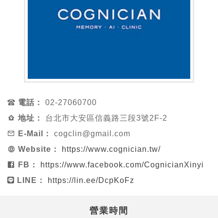
電話：
02-27060700
地址：
台北市大安區信義路三段3號2F-2
E-Mail：
cogclin@gmail.com
Website：
https://www.cognician.tw/
FB：
https://www.facebook.com/CognicianXinyi
LINE：
https://lin.ee/DcpKoFz
營業時間